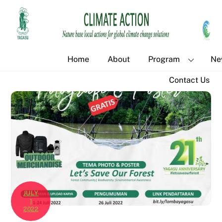
Skip
to
content
Home
About
Program
Ne
Contact Us
JULY
1
2022