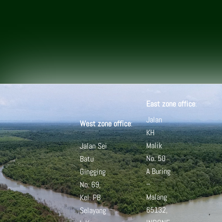
East zone office
:
Jalan
West zone office
:
KH
Malik
Jalan Sei
No. 50
Batu
A
Buring
Gingging
–
No. 69,
Malang
Kel. PB
65132,
Selayang