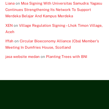
Liana
on
Moa Signing With Universitas Samudra: Yagasu
Continues Strengthening Its Network To Support
Merdeka Belajar And Kampus Merdeka
XEN
on
Village Regulation Signing – Lhok Timon Village,
Aceh
Iffah
on
Circular Bioeconomy Alliance (Cba) Member’s
Meeting In Dumfries House, Scotland
jasa website medan
on
Planting Trees with BNI