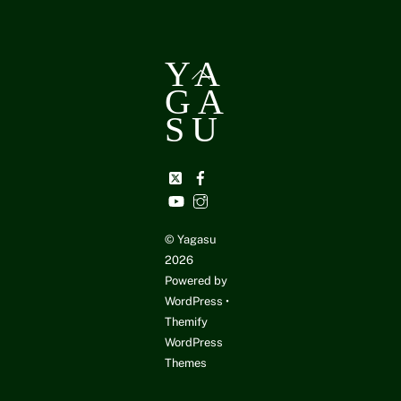
YA
Back
GA
To
Top
SU
Twitter
Facebook
YouTube
Instagram
©
Yagasu
2026
Powered by
WordPress
•
Themify
WordPress
Themes